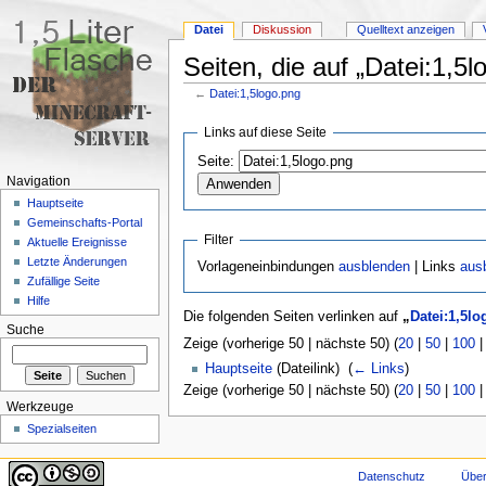
Datei
Diskussion
Quelltext anzeigen
Seiten, die auf „Datei:1,5l
←
Datei:1,5logo.png
Wechseln zu:
Navigation
,
Suche
Links auf diese Seite
Seite:
Navigation
Hauptseite
Gemeinschafts-Portal
Filter
Aktuelle Ereignisse
Letzte Änderungen
Vorlageneinbindungen
ausblenden
| Links
aus
Zufällige Seite
Hilfe
Die folgenden Seiten verlinken auf
„
Datei:1,5l
Suche
Zeige (vorherige 50 | nächste 50) (
20
|
50
|
100
Hauptseite
(Dateilink) ‎
(
← Links
)
Zeige (vorherige 50 | nächste 50) (
20
|
50
|
100
Werkzeuge
Spezialseiten
Datenschutz
Über